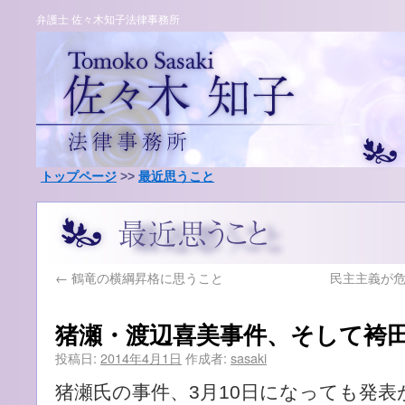
弁護士 佐々木知子法律事務所
トップページ
>>
最近思うこと
←
鶴竜の横綱昇格に思うこと
民主主義が
猪瀬・渡辺喜美事件、そして袴
投稿日:
2014年4月1日
作成者:
sasaki
猪瀬氏の事件、3月10日になっても発