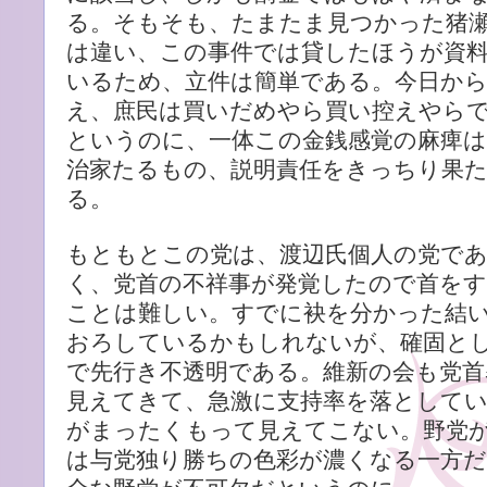
る。そもそも、たまたま見つかった猪瀬氏
は違い、この事件では貸したほうが資
いるため、立件は簡単である。今日か
え、庶民は買いだめやら買い控えやら
というのに、一体この金銭感覚の麻痺
治家たるもの、説明責任をきっちり果
る。
もともとこの党は、渡辺氏個人の党で
く、党首の不祥事が発覚したので首を
ことは難しい。すでに袂を分かった結
おろしているかもしれないが、確固と
で先行き不透明である。維新の会も党首
見えてきて、急激に支持率を落としてい
がまったくもって見えてこない。野党
は与党独り勝ちの色彩が濃くなる一方だ