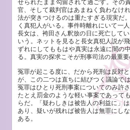
せられたまま勾留されて過ごす。その
官、そして裁判官はあまねく負わなけ
法が突きつけるのは重たすぎる現実だ
く真犯人がいる。事件時離れにいて一
長女は、袴田さん釈放の日に死亡して
いう。ネットを見ると長女真犯人説が
ずれにしてももはや真実は永遠に闇の
る。真実の探求こそが刑事司法の最重要
冤罪が起こる度に、だから死刑は反対
が、この二つは直ちに結びつく議論で
冤罪はひとり死刑事案についてのみ許
たとえ罰金のような軽い事案であって
らだ。「疑わしきは被告人の利益に」は
あり、疑いが残れば被告人は無罪にし
ある。