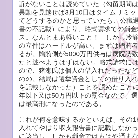
訴がないことは読めていた（勾留期間は
異動を見越せば3月10日はタイムリミ
てどうするのかと思っていたら、公職選
書の不記載）により、略式請求での罰金
ス。なんとまあ軽いこと！ しかし冷
の立件はハードルが高い。まずは贈賄
るが、贈賄側が5000万円供与は病院誘
たと述べようはずはない。略式請求に
ので、猪瀬氏は個人の借入れだったな
のの、結局は選挙資金としての借り入
を記載しなかった）ことを認めたことに
年以下又は50万円以下の罰金なので、
は最高刑になったのである。
これが何を意味するかといえば、その1
入れてやはり収支報告書に記載しなかっ
に該当し、しかも罰金ではもはや済ま