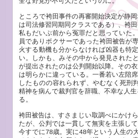
全な野党が不可欠だというのに。
ところで袴田事件の再審開始決定が静岡
は司法修習同期同クラスである）、袴田
私もだいぶ前から冤罪だと思っていた
員でありボクサーであった袴田被告が
火する動機も分からなければ凶器も特
い。しかも、みその中から発見されたと
が提出されたのは公判開始以降。その
は明らかに違っている。一番若い左陪席
したものの容れられず、やむなく死刑
精神を病んで裁判官を辞職、不幸な人生
る。
袴田被告は、すさまじい取調べにかけ
たが、公判では一貫して無実を主張して
今すでに78歳。実に48年という人生の