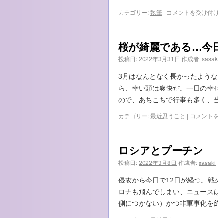
『離
カテゴリー:
執筆
|
コメントを受け付
婚
届
を
桜が綺麗である…今
置
い
投稿日:
2022年3月31日
作成者:
sasak
て
消
3月はなんとなく長かったよう
え
ら、幸い頭は爽快だ。一日の幸
た
妻
ので、あちこちで行事も多く、
が、
桜
カテゴリー:
最近思うこと
|
コメント
知
が
ら
綺
ぬ
麗
間
ロシアとプーチン
で
に
あ
出
投稿日:
2022年3月8日
作成者:
sasaki
る…
産
今
し
侵攻から今日で12日が経つ。
日
て
ロナも飛んでしまい、ニュース
年
い
度
側につかない）かつ非軍事化を
ま
末
し