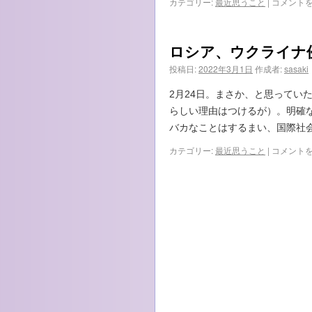
ロ
カテゴリー:
最近思うこと
|
コメント
は
た…』
シ
は
ア
と
ロシア、ウクライナ
プ
ー
投稿日:
2022年3月1日
作成者:
sasaki
チ
ン
2月24日。まさか、と思ってい
は
らしい理由はつけるが）。明確
バカなことはするまい、国際社
ロ
カテゴリー:
最近思うこと
|
コメント
シ
ア、
ウ
ク
ラ
イ
ナ
侵
攻！！！
は