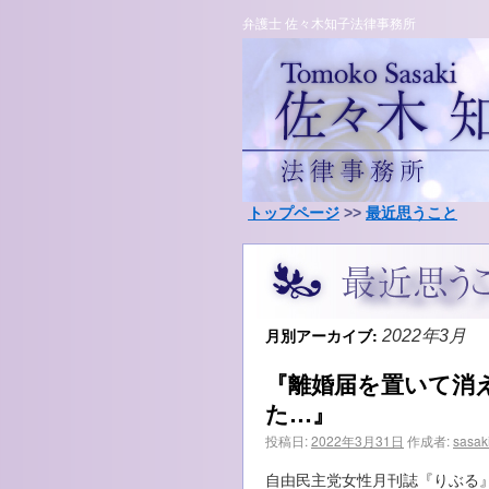
弁護士 佐々木知子法律事務所
トップページ
>>
最近思うこと
月別アーカイブ:
2022年3月
『離婚届を置いて消
た…』
投稿日:
2022年3月31日
作成者:
sasak
自由民主党女性月刊誌『りぶる』2