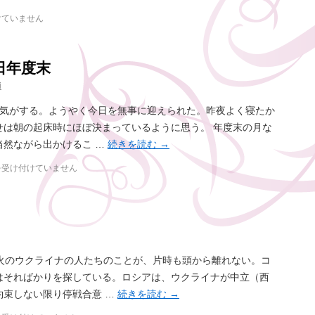
けていません
日年度末
i
な気がする。ようやく今日を無事に迎えられた。昨夜よく寝たか
せは朝の起床時にほぼ決まっているように思う。 年度末の月な
当然ながら出かけるこ …
続きを読む
→
を受け付けていません
戦火のウクライナの人たちのことが、片時も頭から離れない。コ
はそればかりを探している。ロシアは、ウクライナが中立（西
約束しない限り停戦合意 …
続きを読む
→