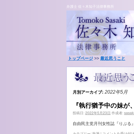
弁護士 佐々木知子法律事務所
トップページ
>>
最近思うこと
月別アーカイブ:
2022年5月
『執行猶予中の妹が
投稿日:
2022年5月23日
作成者:
sasak
自由民主党月刊女性誌『りぶる』2
『執
カテゴリー:
執筆
|
コメントを受け付