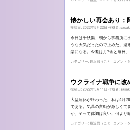
行
猶
予
懐かしい再会あり；
中
の
投稿日:
2022年5月22日
作成者:
sasak
妹
が、
今日は千秋楽、朝から事務所に
再
うな天気だったので止めた。週
び
万
楽になる。今週は月?金と毎日、
引
懐
カテゴリー:
最近思うこと
|
コメント
を
か
犯
し
し
い
て
ウクライナ戦争に改
再
し
会
ま
投稿日:
2022年5月11日
作成者:
sasak
あ
い
り；
ま
大型連休が終わった。私は4月2
阿
し
である。気温の変動が激しくて
武
た…』
町
か、至って体調は良い。何より
は
事
ウ
カテゴリー:
最近思うこと
|
コメント
件
ク
に