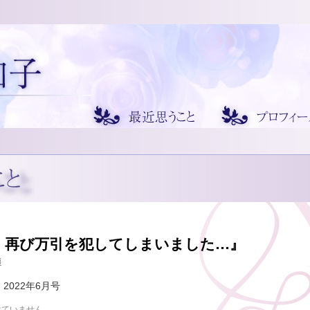
、再び万引を犯してしまいました…』
i
022年6月号
けていません