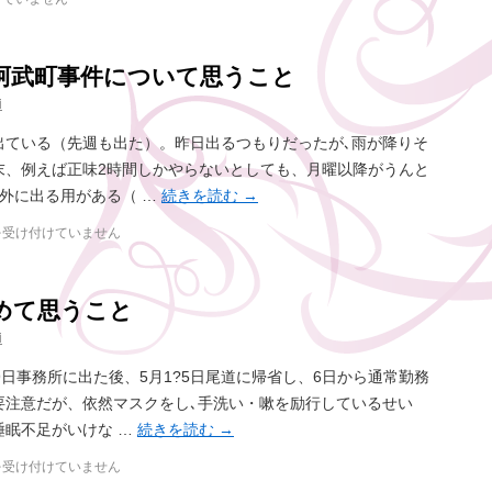
阿武町事件について思うこと
i
出ている（先週も出た）。昨日出るつもりだったが､雨が降りそ
末、例えば正味2時間しかやらないとしても、月曜以降がうんと
外に出る用がある（ …
続きを読む
→
を受け付けていません
めて思うこと
i
9日事務所に出た後、5月1?5日尾道に帰省し、6日から通常勤務
要注意だが、依然マスクをし､手洗い・嗽を励行しているせい
睡眠不足がいけな …
続きを読む
→
を受け付けていません