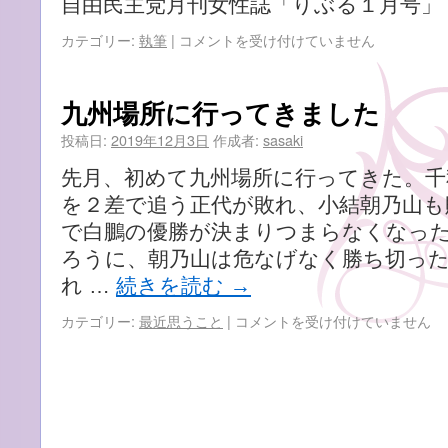
自由民主党月刊女性誌「りぶる１月号」
『大
カテゴリー:
執筆
|
コメントを受け付けていません
家
か
ら
九州場所に行ってきました
定
期
投稿日:
2019年12月3日
作成者:
sasaki
借
先月、初めて九州場所に行ってきた。千
家
へ
を２差で追う正代が敗れ、小結朝乃山も
の
で白鵬の優勝が決まりつまらなくなっ
切
ろうに、朝乃山は危なげなく勝ち切っ
り
替
れ …
続きを読む
→
え
を
九
カテゴリー:
最近思うこと
|
コメントを受け付けていません
求
州
め
場
ら
所
れ
に
て
行
い
っ