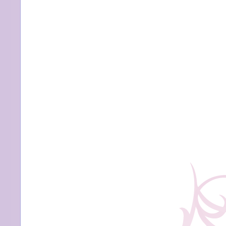
ま
て
す』
き
は
ま
し
た
は