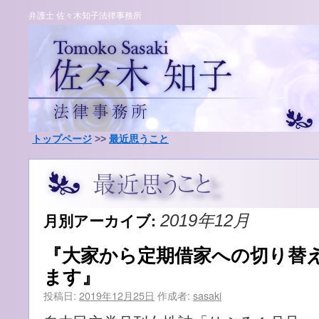
弁護士 佐々木知子法律事務所
トップページ
>>
最近思うこと
月別アーカイブ:
2019年12月
『大家から定期借家への切り替
ます』
投稿日:
2019年12月25日
作成者:
sasaki