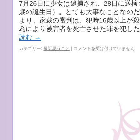
7月26日に少女は逮捕され、28日に送検
分、
借
歳の誕生日）。とても大事なことなのだ
地
より、家裁の審判は、犯時16歳以上が
権
為により被害者を死亡させた罪を犯した
を
売
読む
→
っ
て
佐
カテゴリー:
最近思うこと
|
コメントを受け付けていません
資
世
金
保
に
の
し
惨
た
劇
い
に
の
つ
で
い
す
て、
が・・・』
改
は
め
て
は