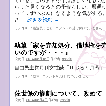
ている。このまま今年は涼しくなるの
らまた暑くなるとの予報らしい。暦通
って，ずいぶんになるような気がする。
さ …
続きを読む
→
8
カテゴリー:
最近思うこと
|
コメントを受け付けていません
月
も
終
執筆『家を売却処分、借地権を
わ
いのですが・・・』
り，
は
投稿日:
2014年8月18日
作成者:
sasaki
自由民主党月刊女性誌「りぶる９月号」
執
カテゴリー:
執筆
|
コメントを受け付けていません
筆
『家
を
佐世保の惨劇について、改めて
売
却
投稿日:
2014年8月4日
作成者:
sasaki
処