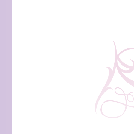
思
う
こ
と
は