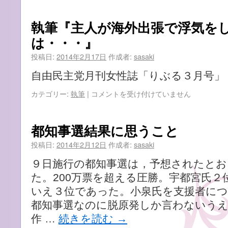
内
選
閣
手
執筆『主人が海外出張で浮気を
に
の
は・・・』
思
快
う
挙
投稿日:
2014年2月17日
作成者:
sasaki
こ
に
と
思
自由民主党月刊女性誌「りぶる３月号」
は
う
こ
執
カテゴリー:
執筆
|
コメントを受け付けていません
と
筆
は
『主
人
都知事選結果に思うこと
が
海
投稿日:
2014年2月12日
作成者:
sasaki
外
９日施行の都知事選は，予想されたとお
出
張
た。200万票を超える圧勝。宇都宮氏２
で
いえ３位であった。小泉氏を支援者につ
浮
都知事選なのに脱原発しか言わないうえ
気
を
作 …
続きを読む
→
し