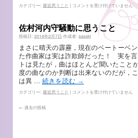
て
都
カテゴリー:
最近思うこと
|
コメントを受け付けていません
い
知
る
事
の
選
佐村河内守騒動に思うこと
で
結
は・・・』
果
投稿日:
2014年2月7日
作成者:
sasaki
は
に
まさに晴天の霹靂，現在のベートーベ
思
う
た作曲家は実は詐欺師だった！ 実を
こ
トは見たが，曲はほとんど聞いたこと
と
度の曲なのか判断は出来ないのだが，
は
は異 …
続きを読む
→
佐
カテゴリー:
最近思うこと
|
コメントを受け付けていません
村
河
←
過去の投稿
内
守
騒
動
に