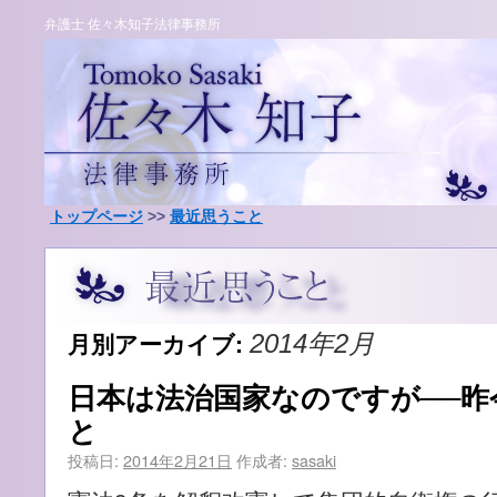
弁護士 佐々木知子法律事務所
トップページ
>>
最近思うこと
月別アーカイブ:
2014年2月
日本は法治国家なのですが──昨
と
投稿日:
2014年2月21日
作成者:
sasaki