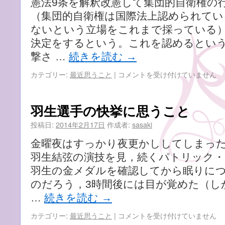
憲法9条を解釈改憲して集団的自衛権の
（集団的自衛権は国際法上認められてい
ないという立場をこれまで採っている
決定をするという。これを認めるとい
撃さ …
続きを読む
→
日
カテゴリー:
最近思うこと
|
コメントを受け付けていません
本
は
法
羽生選手の快挙に思うこと
治
国
投稿日:
2014年2月17日
作成者:
sasaki
家
金曜夜はすっかり夜更かししてしまった
な
の
羽生結弦の演技を見，続くパトリック・
で
羽生の金メダルを確認してから眠りに
す
のだろう，3時間後には目が覚めた（し
が
──
…
続きを読む
→
昨
今
羽
カテゴリー:
最近思うこと
|
コメントを受け付けていません
の
生