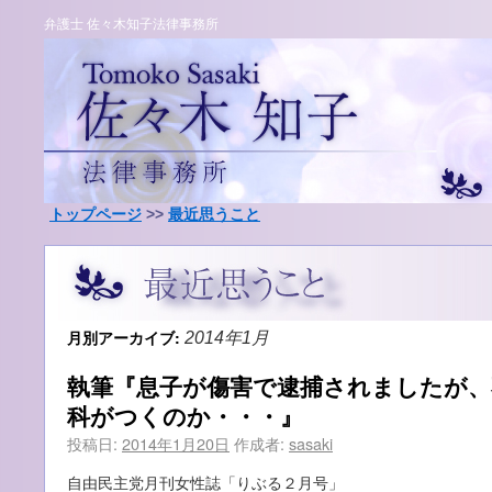
弁護士 佐々木知子法律事務所
トップページ
>>
最近思うこと
月別アーカイブ:
2014年1月
執筆『息子が傷害で逮捕されましたが、
科がつくのか・・・』
投稿日:
2014年1月20日
作成者:
sasaki
自由民主党月刊女性誌「りぶる２月号」