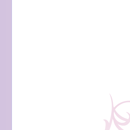
り、
前
科
が
つ
く
の
か・・・』
は