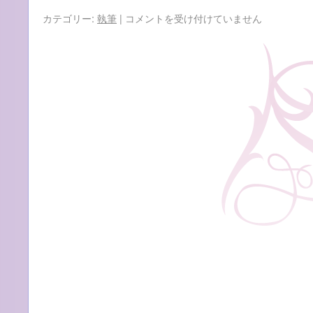
執
カテゴリー:
執筆
|
コメントを受け付けていません
筆
『息
子
が
傷
害
で
逮
捕
さ
れ
ま
し
た
が、
不
審
な
点
も
あ