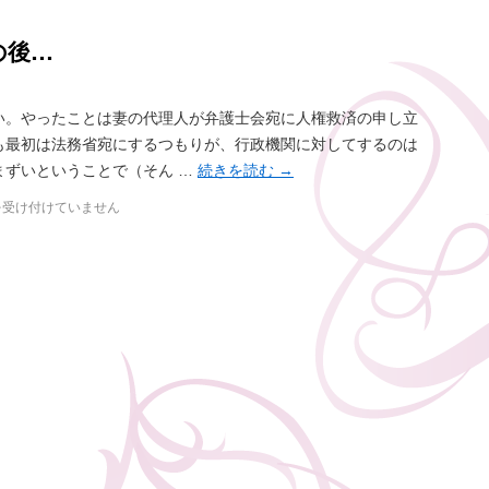
の後…
い。やったことは妻の代理人が弁護士会宛に人権救済の申し立
も最初は法務省宛にするつもりが、行政機関に対してするのは
まずいということで（そん …
続きを読む
→
を受け付けていません