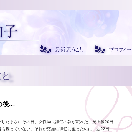
の後…
i
プしたまさにその日、女性局長辞任の報が流れた。炎上後20日
言も喋っていない。それが突如の辞任に至ったのは、翌22日