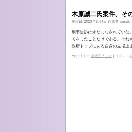
党
て
女
し
木原誠二氏案件、そ
性
ま
局
い
投稿日:
2023年8月1日
作成者:
sasaki
フ
ま
ラ
し
刑事告訴は未だになされていな
ン
た。』
てをしたことだけである。それ
ス
は
研
政府トップにある自身の立場上
修
木
カテゴリー:
最近思うこと
|
コメント
旅
原
行
誠
に
二
つ
氏
い
案
て
件、
思
そ
う
の
こ
後…
と
は
は