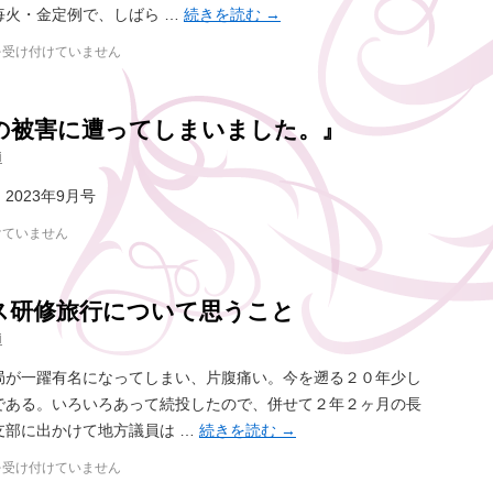
毎火・金定例で、しばら …
続きを読む
→
を受け付けていません
の被害に遭ってしまいました。』
i
023年9月号
けていません
ス研修旅行について思うこと
i
局が一躍有名になってしまい、片腹痛い。今を遡る２０年少し
である。いろいろあって続投したので、併せて２年２ヶ月の長
支部に出かけて地方議員は …
続きを読む
→
を受け付けていません