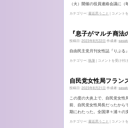
（火）開催の役員連絡会議に（
松
カテゴリー:
最近思うこと
|
コメント
川
る
い
『息子がマルチ商法
氏
案
投稿日:
2023年8月22日
作成者:
sasak
件、
そ
自由民主党月刊女性誌『りぶる』2
の
後…
『息
カテゴリー:
執筆
|
コメントを受け付
は
子
が
マ
自民党女性局フラン
ル
チ
投稿日:
2023年8月21日
作成者:
sasak
商
法
この度の大炎上で、自民党女性
の
前、自民党女性局長だったから
被
害
期にわたった。全国津々浦々の
に
自
カテゴリー:
最近思うこと
|
コメント
遭
民
っ