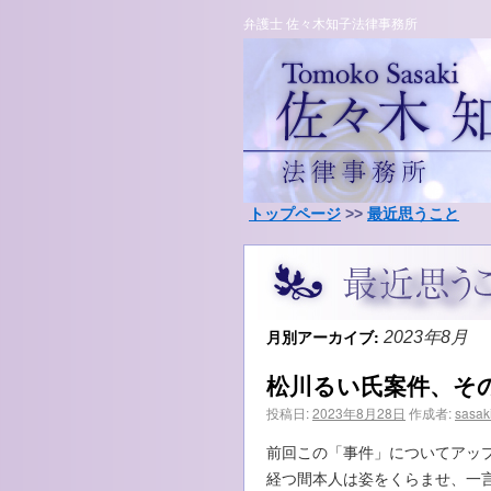
弁護士 佐々木知子法律事務所
トップページ
>>
最近思うこと
月別アーカイブ:
2023年8月
松川るい氏案件、そ
投稿日:
2023年8月28日
作成者:
sasak
前回この「事件」についてアッ
経つ間本人は姿をくらませ、一