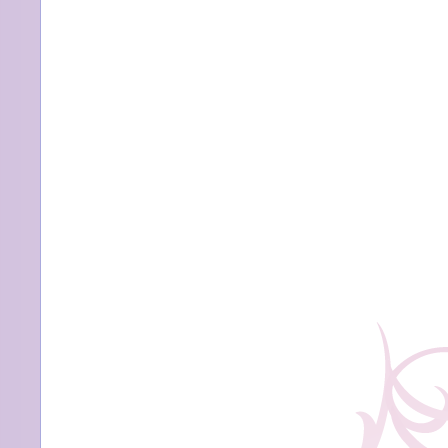
躍
す
る
姿
が
人
の
励
み
に
な
る。」
は