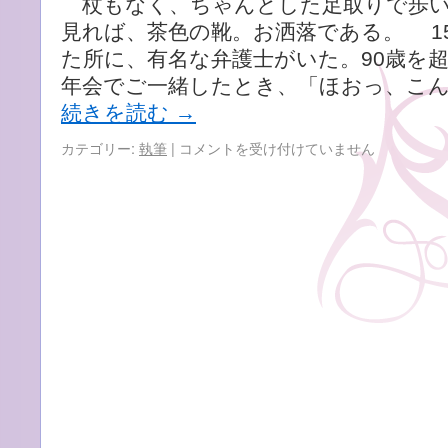
杖もなく、ちゃんとした足取りで歩い
見れば、茶色の靴。お洒落である。 1
た所に、有名な弁護士がいた。90歳を
年会でご一緒したとき、「ほおっ、こん
続きを読む
→
執
カテゴリー:
執筆
|
コメントを受け付けていません
筆
「元
気
な
高
齢
者
は
生
き
方
の
手
本。
活