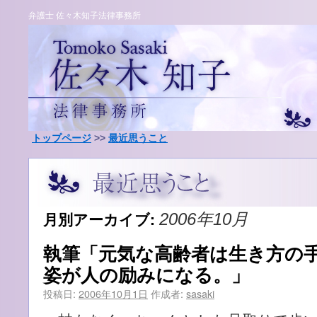
弁護士 佐々木知子法律事務所
トップページ
>>
最近思うこと
月別アーカイブ:
2006年10月
執筆「元気な高齢者は生き方の
姿が人の励みになる。」
投稿日:
2006年10月1日
作成者:
sasaki