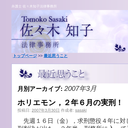
弁護士 佐々木知子法律事務所
トップページ
>>
最近思うこと
月別アーカイブ:
2007年3月
ホリエモン，２年６月の実刑！
投稿日:
2007年3月30日
作成者:
sasaki
先週１６日（金），求刑懲役４年に対