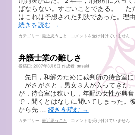
刑判決が出た。２年半，刑務所に入って
ばならない。すごいことである。 た
はこれは予想された判決であった。理
続きを読む
→
ホ
カテゴリー:
最近思うこと
|
コメントを受け付けていません
リ
エ
モ
弁護士業の難しさ
ン，
２
投稿日:
2007年3月8日
作成者:
sasaki
年
先日，和解のために裁判所の待合室に
６
月
がさがさと，男女３人が入ってきた。
の
が，待合室は狭いし，年配の女性が興奮
実
で，聞くとはなしに聞いてしまった。
刑！
は
から先 …
続きを読む
→
弁
カテゴリー:
最近思うこと
|
コメントを受け付けていません
護
士