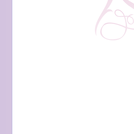
縁
の
人
生。
平
凡
で
波
風
立
た
な
い
人
生
こ
そ
幸
せ。」
は