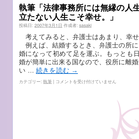
業
執筆「法律事務所には無縁の人
の
立たない人生こそ幸せ。」
難
し
投稿日:
2007年3月1日
作成者:
sasaki
さ
は
考えてみると、弁護士はあまり、幸せ
例えば、結婚するとき、弁護士の所に
婚になって初めて足を運ぶ。もっとも
婚が簡単に出来る国なので、役所に離
い …
続きを読む
→
執
カテゴリー:
執筆
|
コメントを受け付けていません
筆
「法
律
事
務
所
に
は
無