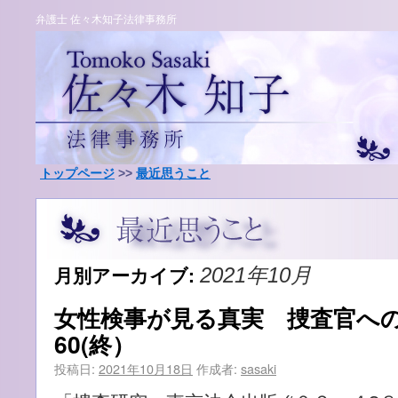
弁護士 佐々木知子法律事務所
トップページ
>>
最近思うこと
月別アーカイブ:
2021年10月
女性検事が見る真実 捜査官への
60(終）
投稿日:
2021年10月18日
作成者:
sasaki