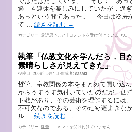
でばたばたしている。 そして，あっ
過。４連休を楽しみにしていたが，過
あっという間であった。 今日は冷房
て …
続きを読む
→
女
カテゴリー:
最近思うこと
|
コメントを受け付けていません
子
高
生，
執筆「仏教文化を学んだら，目
襲
素晴らしさが見えてきた」
わ
れ
投稿日:
2008年5月1日
作成者:
sasaki
て
死
哲学、宗教関係の本をまとめて買い込
亡……
からうすうす気付いていたのだが、西
は
ト教があり、その芸術を理解するには
不可欠なのである。そのため遅まきな
ル …
続きを読む
→
執
カテゴリー:
執筆
|
コメントを受け付けていません
筆