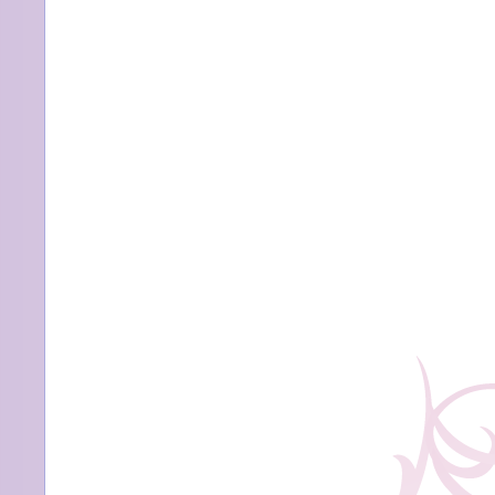
「仏
教
文
化
を
学
ん
だ
ら，
目
か
ら
鱗
日
本
語
の
素
晴
ら
し
さ