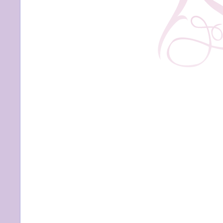
が
見
え
て
き
た」
は