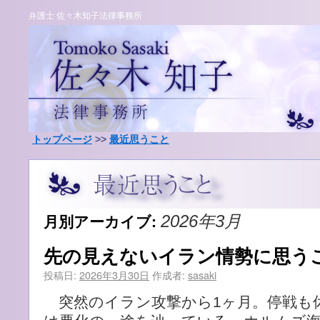
弁護士 佐々木知子法律事務所
トップページ
>>
最近思うこと
月別アーカイブ:
2026年3月
先の見えないイラン情勢に思う
投稿日:
2026年3月30日
作成者:
sasaki
突然のイラン攻撃から1ヶ月。停戦も