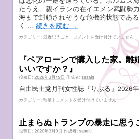
は悪化の一途を辿っている。ホルムズ
たうえ、親イランの在イエメン武闘勢
海まで封鎖されそうな危機的状態であ
く …
続きを読む
→
先
カテゴリー:
最近思うこと
|
コメントを受け付けていません
の
見
え
『ペアローンで購入した家。離
な
いいですか？』
い
イ
投稿日:
2026年3月19日
作成者:
sasaki
ラ
ン
自由民主党月刊女性誌『りぶる』2026年
情
勢
『ペ
カテゴリー:
執筆
|
コメントを受け付けていません
に
ア
思
ロ
う
ー
止まらぬトランプの暴走に思う
こ
ン
と
で
投稿日:
2026年3月9日
作成者:
sasaki
は
購