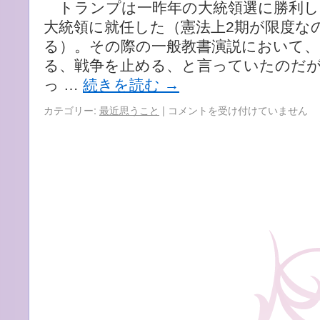
トランプは一昨年の大統領選に勝利し、
入
し
大統領に就任した（憲法上2期が限度な
た
る）。その際の一般教書演説において、
家。
る、戦争を止める、と言っていたのだ
離
婚
っ …
続きを読む
→
後
は
止
カテゴリー:
最近思うこと
|
コメントを受け付けていません
ど
ま
う
ら
し
ぬ
た
ト
ら
ラ
い
ン
い
プ
で
の
す
暴
か？』
走
は
に
思
う
こ