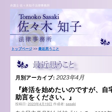
弁護士 佐々木知子法律事務所
トップページ
>>
最近思うこと
月別アーカイブ:
2023年4月
『終活を始めたいのですが、自
助言をください。』
投稿日:
2023年4月19日
作成者:
sasaki