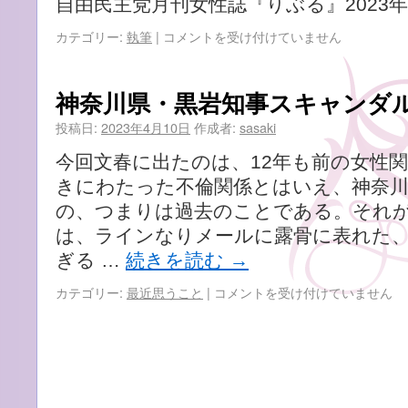
自由民主党月刊女性誌『りぶる』2023年
『終
カテゴリー:
執筆
|
コメントを受け付けていません
活
を
始
神奈川県・黒岩知事スキャンダ
め
た
投稿日:
2023年4月10日
作成者:
sasaki
い
今回文春に出たのは、12年も前の女性関
の
で
きにわたった不倫関係とはいえ、神奈川
す
の、つまりは過去のことである。それ
が、
は、ラインなりメールに露骨に表れた
自
宅
ぎる …
続きを読む
→
の
扱
神
カテゴリー:
最近思うこと
|
コメントを受け付けていません
い
奈
に
川
つ
県・
い
黒
て
岩
助
知