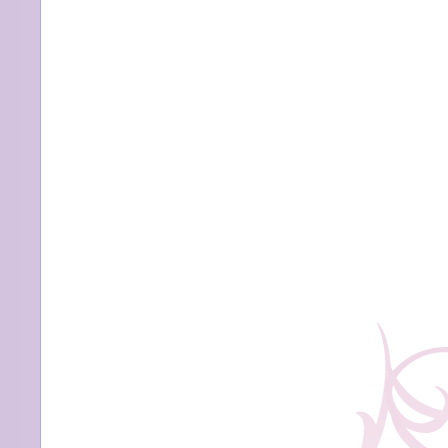
言
事
を
ス
く
キ
だ
ャ
さ
ン
い。』
ダ
は
ル
に
思
う
こ
と
は