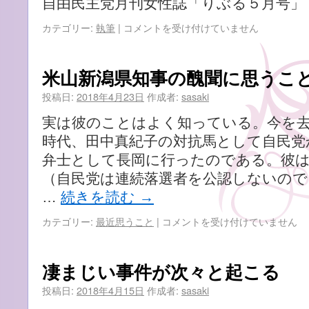
自由民主党月刊女性誌「りぶる５月号」
『離
カテゴリー:
執筆
|
コメントを受け付けていません
婚
し
た
米山新潟県知事の醜聞に思うこ
夫
に
投稿日:
2018年4月23日
作成者:
sasaki
連
実は彼のことはよく知っている。今を去
絡
を
時代、田中真紀子の対抗馬として自民党
絶
弁士として長岡に行ったのである。彼
た
（自民党は連続落選者を公認しないので
れ
ま
…
続きを読む
→
し
た。
米
カテゴリー:
最近思うこと
|
コメントを受け付けていません
養
山
育
新
費
潟
凄まじい事件が次々と起こる
が
県
払
知
投稿日:
2018年4月15日
作成者:
sasaki
わ
事