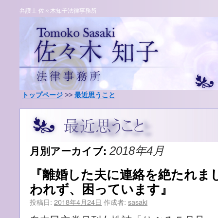
弁護士 佐々木知子法律事務所
トップページ
>>
最近思うこと
月別アーカイブ:
2018年4月
『離婚した夫に連絡を絶たれま
われず、困っています』
投稿日:
2018年4月24日
作成者:
sasaki