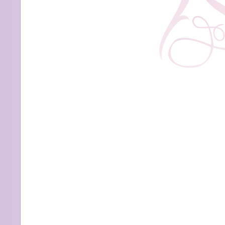
も
終
わ
り、
新
年
度
が
始
ま
り
ま
す
は