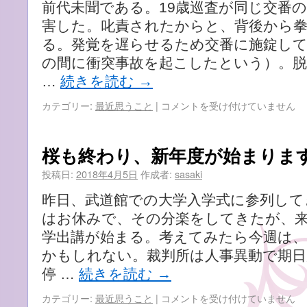
前代未聞である。19歳巡査が同じ交番
れ
の
ず、
醜
害した。叱責されたからと、背後から拳
困
聞
る。発覚を遅らせるため交番に施錠し
っ
に
の間に衝突事故を起こしたという）。脱
て
思
い
う
…
続きを読む
→
ま
こ
す』
と
凄
カテゴリー:
最近思うこと
|
コメントを受け付けていません
は
は
ま
じ
い
桜も終わり、新年度が始まりま
事
件
投稿日:
2018年4月5日
作成者:
sasaki
が
昨日、武道館での大学入学式に参列して
次々
と
はお休みで、その分楽をしてきたが、
起
学出講が始まる。考えてみたら今週は、
こ
かもしれない。裁判所は人事異動で期日
る
は
停 …
続きを読む
→
桜
カテゴリー:
最近思うこと
|
コメントを受け付けていません