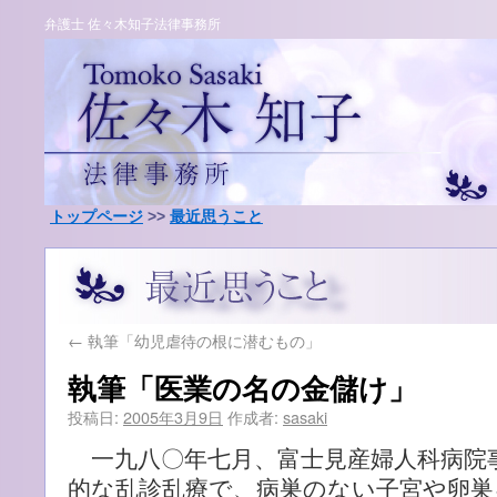
弁護士 佐々木知子法律事務所
トップページ
>>
最近思うこと
←
執筆「幼児虐待の根に潜むもの」
執筆「医業の名の金儲け」
投稿日:
2005年3月9日
作成者:
sasaki
一九八〇年七月、富士見産婦人科病院
的な乱診乱療で、病巣のない子宮や卵巣