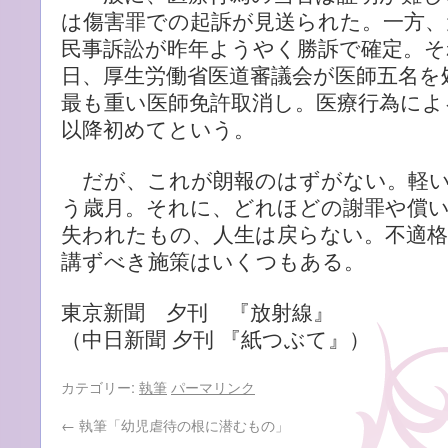
は傷害罪での起訴が見送られた。一方、
民事訴訟が昨年ようやく勝訴で確定。そ
日、厚生労働省医道審議会が医師五名を
最も重い医師免許取消し。医療行為によ
以降初めてという。
だが、これが朗報のはずがない。軽い
う歳月。それに、どれほどの謝罪や償
失われたもの、人生は戻らない。不適
講ずべき施策はいくつもある。
東京新聞 夕刊 『放射線』
（中日新聞 夕刊 『紙つぶて』）
カテゴリー:
執筆
パーマリンク
←
執筆「幼児虐待の根に潜むもの」