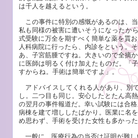
は千人を越えるという。
この事件に特別の感慨があるのは、当
私も同様の被害に遭いそうになったか
式受験に万全を期すべく簡単な薬を貰お
人科病院に行ったら、内診をという。
あ、子宮筋腫ですね。大きいので全摘か
に医師は明るく付け加えたものだ。「
すからね。手術は簡単ですよ」。
アドバイスしてくれる人があり、別で
し。二つ目も同じ。安心したとたん高
の翌月の事件報道だ。幸い試験には合格
病棟を建て増ししたばかり。医業に名
め思わず、手術を受けた女性も多かっ
一般に、医療行為の当否は証明が難し