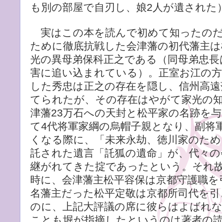
も別の部屋で自刃し、娘2人が遺された
実はこの本を読んで初めて知ったのだ
ために徹底抗戦した会津藩の初代藩主は
光の異母弟保科正之である（同母弟忠長
害に追い込まれている）。正室お江の方
した秀忠は正之の存在を隠し、信州高遠
てられたが、その存在はやがて家光の
津藩23万石への天封と松平家の名跡を
て4代将軍家綱の烏帽子親となり、副将
くなる際に、「未来永劫、徳川家のた
託された遺言「託狐の遺命」が、代々の
継がれてきた掟であったという。それ
時に、会津藩主松平容保は京都守護職を
名藩主だった松平定敬は京都所司代を引
のに、上記大評議の席に彼らはよばれ
ことも堀が指摘したというのは著者の