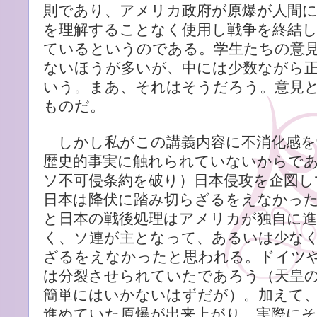
則であり、アメリカ政府が原爆が人間
を理解することなく使用し戦争を終結
ているというのである。学生たちの意
ないほうが多いが、中には少数ながら
いう。まあ、それはそうだろう。意見
ものだ。
しかし私がこの講義内容に不消化感を
歴史的事実に触れられていないからで
ソ不可侵条約を破り）日本侵攻を企図し
日本は降伏に踏み切らざるをえなかっ
と日本の戦後処理はアメリカが独自に
く、ソ連が主となって、あるいは少な
ざるをえなかったと思われる。ドイツ
は分裂させられていたであろう（天皇
簡単にはいかないはずだが）。加えて
進めていた原爆が出来上がり、実際に