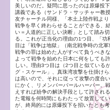
美しいのだ。疑問に思ったのは原爆投
講義である（サンドラ・サッチャー教
友チャーチル同様、「本土上陸作戦より
戦争を早く終わらせることができる、
い＝人道的に正しい決断」として踏み
る。これが正当化の理由の1つ目、「功
目は「戦争は地獄」（南北戦争時の北軍
戦争の罪は始めた人がすべて負うべき
よって戦争を始めた日本に何をしても
しい。理由3つ目は（2つ目と似ている
グ・スケール」、真珠湾攻撃を仕掛け
は高いので、それに従って攻撃の度合
にかく、リメンバーパールハーバー。
えすれば紛争の解決手段として許され
た電報を何時間にもわたって放置してい
が、終局的には原爆投下を招いたとも