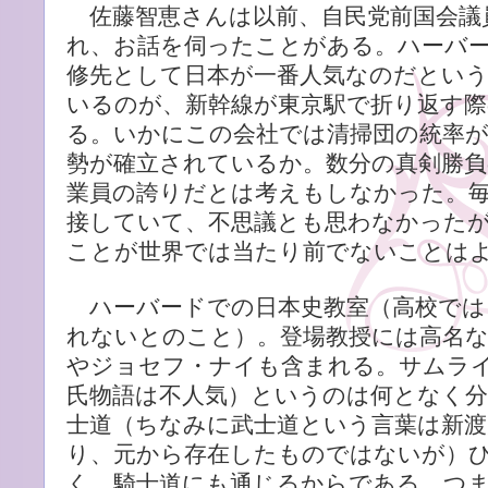
佐藤智恵さんは以前、自民党前国会議
れ、お話を伺ったことがある。ハーバ
修先として日本が一番人気なのだとい
いるのが、新幹線が東京駅で折り返す際
る。いかにこの会社では清掃団の統率が
勢が確立されているか。数分の真剣勝
業員の誇りだとは考えもしなかった。
接していて、不思議とも思わなかった
ことが世界では当たり前でないことは
ハーバードでの日本史教室（高校では
れないとのこと）。登場教授には高名
やジョセフ・ナイも含まれる。サムラ
氏物語は不人気）というのは何となく分
士道（ちなみに武士道という言葉は新渡
り、元から存在したものではないが）
く、騎士道にも通じるからである。つ