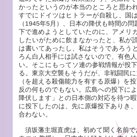
かったというのが本当のところと思わ
すでにドイツはヒトラーが自殺し、国
（1945年5月）、日本の降伏も時間の
下で進めようとしていたのに、アメリ
したいがために飲まなかったと、私が
は書いてあったし、私はそうであろう
ろん白人相手には試さないので、有色
い。そこにもってソ連の参戦情報が投
る。東京大空襲もそうだが、非戦闘民に
（を超える殺傷能力を有する原爆）を投
反の何ものでもない。広島への投下に
降伏します」との日本側の対応を待つ暇
に投下したのは、先に原爆投下ありき
合わない。
須坂藩主堀直虎は、初めて聞く名前で