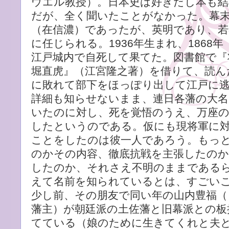
ウエル教授）。日本史は好きだし本も
だが、全く聞いたことがなかった。幕末
（在信濃）であったが、英明であり、若
に任じられる。1936年生まれ、1868
江戸城内で自死して果てた。図書館で
堀直虎』（江宮隆之著）を借りて、読ん
に敗れて部下をほっぽり出して江戸に
詳細も知らせないまま、連日各藩の大名
いたのに対し、死を覚悟のうえ、万座の
したというのである。仮にも現将軍に
ことをしたのは彼一人であろう。もっ
のかその内容、徹底抗戦を主張したのか
したのか、それさえ不明のままである
えて名前を知られているとは、すごい
少し前、その朋友で同い年の山内豊福（
藩主）が朝廷派の土佐藩と旧幕派との板
てている（娘のために生きてくれと夫