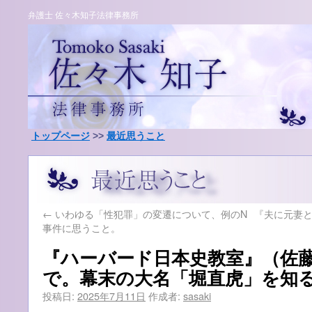
弁護士 佐々木知子法律事務所
トップページ
>>
最近思うこと
←
いわゆる「性犯罪」の変遷について、例のN
『夫に元妻
事件に思うこと。
『ハーバード日本史教室』（佐
で。幕末の大名「堀直虎」を知
投稿日:
2025年7月11日
作成者:
sasaki