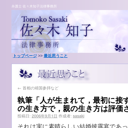
弁護士 佐々木知子法律事務所
トップページ
>>
最近思うこと
←
首相の靖国参拝など
執筆「人が生まれて，最初に接
の生き方で，親の生き方は評価
投稿日:
2006年9月1日
作成者:
sasaki
それは実に素晴らしい結婚披露宴であ