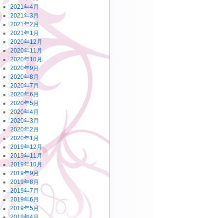
2021年4月
2021年3月
2021年2月
2021年1月
2020年12月
2020年11月
2020年10月
2020年9月
2020年8月
2020年7月
2020年6月
2020年5月
2020年4月
2020年3月
2020年2月
2020年1月
2019年12月
2019年11月
2019年10月
2019年9月
2019年8月
2019年7月
2019年6月
2019年5月
2019年4月