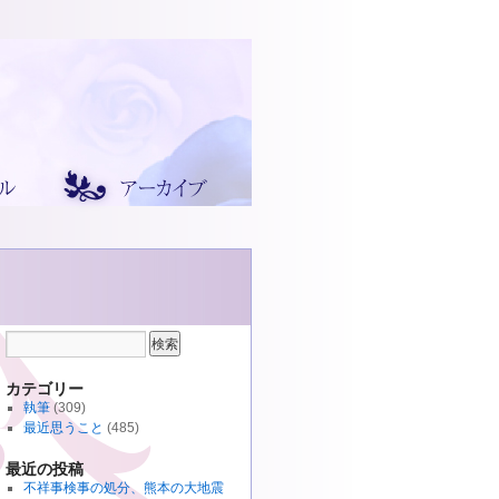
カテゴリー
執筆
(309)
最近思うこと
(485)
最近の投稿
不祥事検事の処分、熊本の大地震