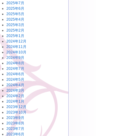
2025年7月
2025年6月
2025年5月
2025年4月
2025年3月
2025年2月
2025年1月
2024年12月
2024年11月
2024年10月
2024年9月
2024年8月
2024年7月
2024年6月
2024年5月
2024年4月
2024年3月
2024年2月
2024年1月
2023年12月
2023年10月
2023年9月
2023年8月
2023年7月
2023年6月