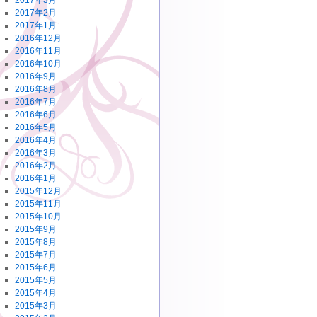
2017年3月
2017年2月
2017年1月
2016年12月
2016年11月
2016年10月
2016年9月
2016年8月
2016年7月
2016年6月
2016年5月
2016年4月
2016年3月
2016年2月
2016年1月
2015年12月
2015年11月
2015年10月
2015年9月
2015年8月
2015年7月
2015年6月
2015年5月
2015年4月
2015年3月