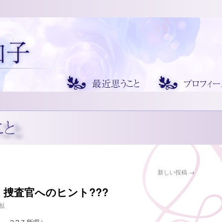
新しい投稿
→
捜査官へのヒント???
ki