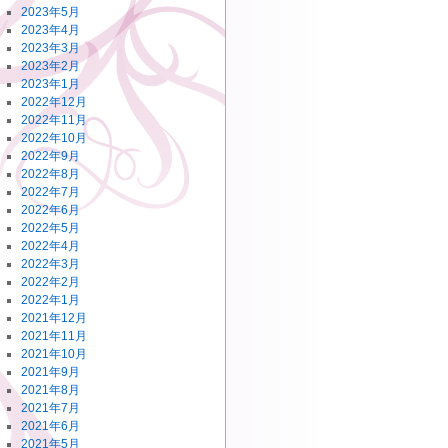
2023年5月
2023年4月
2023年3月
2023年2月
2023年1月
2022年12月
2022年11月
2022年10月
2022年9月
2022年8月
2022年7月
2022年6月
2022年5月
2022年4月
2022年3月
2022年2月
2022年1月
2021年12月
2021年11月
2021年10月
2021年9月
2021年8月
2021年7月
2021年6月
2021年5月