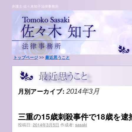
弁護士 佐々木知子法律事務所
トップページ
>>
最近思うこと
月別アーカイブ:
2014年3月
三重の15歳刺殺事件で18歳を逮
投稿日:
2014年3月5日
作成者:
sasaki