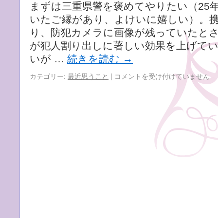
まずは三重県警を褒めてやりたい（25
いたご縁があり、よけいに嬉しい）。
り、防犯カメラに画像が残っていたと
が犯人割り出しに著しい効果を上げて
いが …
続きを読む
→
三
カテゴリー:
最近思うこと
|
コメントを受け付けていません
重
の
15
歳
刺
殺
事
件
で
18
歳
を
逮
捕