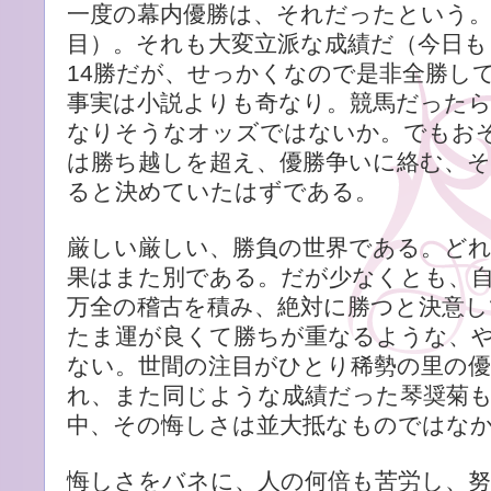
一度の幕内優勝は、それだったという。
目）。それも大変立派な成績だ（今日も
14勝だが、せっかくなので是非全勝し
事実は小説よりも奇なり。競馬だったら、
なりそうなオッズではないか。でもお
は勝ち越しを超え、優勝争いに絡む、
ると決めていたはずである。
厳しい厳しい、勝負の世界である。ど
果はまた別である。だが少なくとも、
万全の稽古を積み、絶対に勝つと決意
たま運が良くて勝ちが重なるような、
ない。世間の注目がひとり稀勢の里の優
れ、また同じような成績だった琴奨菊
中、その悔しさは並大抵なものではな
悔しさをバネに、人の何倍も苦労し、