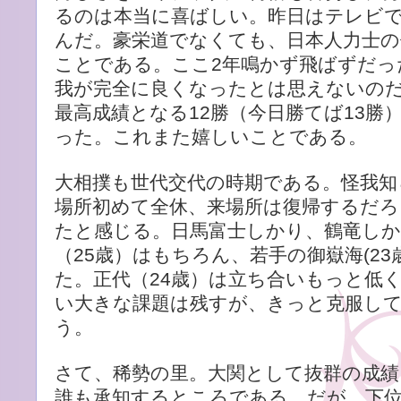
るのは本当に喜ばしい。昨日はテレビ
んだ。豪栄道でなくても、日本人力士の
ことである。ここ2年鳴かず飛ばずだっ
我が完全に良くなったとは思えないのだ
最高成績となる12勝（今日勝てば13勝
った。これまた嬉しいことである。
大相撲も世代交代の時期である。怪我知
場所初めて全休、来場所は復帰するだろ
たと感じる。日馬富士しかり、鶴竜しか
（25歳）はもちろん、若手の御嶽海(2
た。正代（24歳）は立ち合いもっと低
い大きな課題は残すが、きっと克服し
う。
さて、稀勢の里。大関として抜群の成
誰も承知するところである。だが、下