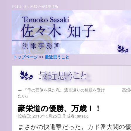
弁護士 佐々木知子法律事務所
トップページ
>>
最近思うこと
←
『母の面倒を見た私。遺言通りの相続を受け
高畑
たい』
豪栄道の優勝、万歳！！
投稿日:
2016年9月25日
作成者:
sasaki
まさかの快進撃だった。カド番大関の