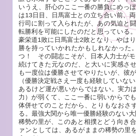
いうえ、肝心のここ一番の勝負にめっ
は13日目、日馬富士との立ち合い前、
行司に割って入られたが、あの気迫と
転勝利を可能にしたのだと思っている
豪栄道1敗に日馬富士2敗となり、やは
勝を持っていかれたかもしれなかった
つ！ その闘志こそが、日本人力士がモ
続けてきた元なのだ、と大いに実感さ
も一度位は優勝させてやりたいが、彼
（優勝決定戦さえ一度も経験していない
あるけど運が悪いからではない。実力
力）が弱くて、ここ一番に弱いからで
体併せてのことだから、とりもなおさ
る。最強大関から唯一優勝経験のない大
稀勢の里が、このあと相撲とどう向き
ァンとしては、あるがままの稀勢の里