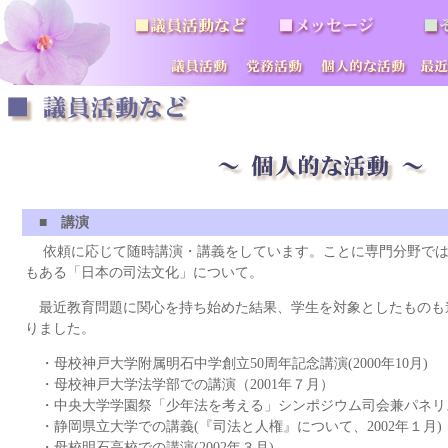
■ 講演
依頼に応じて随時講演・講義をしています。ことに専門分野では
もある「日本の司法文化」について。
最近教育問題に関心を持ち始めた結果、学生を対象としたものも
りました。
・
母校神戸大学附属明石中学創立50周年記念講演(2000年10月)
・
母校神戸大学法学部での講演（2001年７月）
・
中央大学学園祭「少年法を考える」シンポジウム司会兼パネリスト(
・
静岡県立大学での講義(『司法と人権』について、2002年１月)
・
母校明石高校での講演(2002年３月)