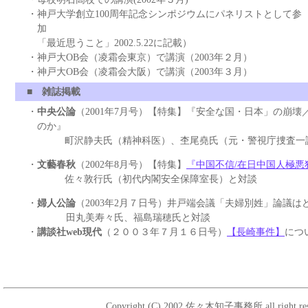
・
神戸大学創立100周年記念シンポジウムにパネリストとして参
加 (2002年
「最近思うこと」2002.5.22に記載）
・
神戸大OB会（凌霜会東京）で講演（2003年２月）
・
神戸大OB会（凌霜会大阪）で講演（2003年３月）
■
雑誌掲載
・
中央公論
（2001年7月号）【特集】『安全な国・日本」の崩
のか』
町沢静夫氏（精神科医）、杢尾堯氏（元・警視庁捜査一
・
文藝春秋
（2002年8月号）【特集】
『中国不信/在日中国人極悪
佐々敦行氏（初代内閣安全保障室長）と対談
・
婦人公論
（2003年2月７日号）井戸端会議「夫婦別姓」論議は
田丸美寿々氏、福島瑞穂氏と対談
・
講談社web現代
（２００３年７月１６日号）
【長崎事件】
につ
Copyright (C) 2002 佐々木知子事務所 all right res