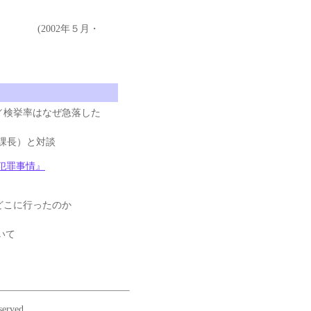
５月・
壊／検挙率はなぜ急落した
課長）と対談
犯罪事情』
どこに行ったのか
いて
erved.